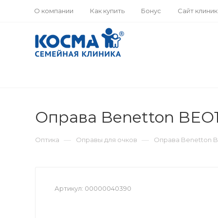
О компании
Как купить
Бонус
Сайт клини
Оправа Benetton BEO10
—
—
Оптика
Оправы для очков
Оправа Benetton BEO
Артикул:
00000040390