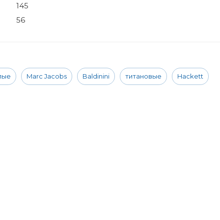
145
56
лые
Marc Jacobs
Baldinini
титановые
Hackett