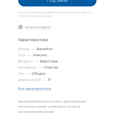
Под заказ
Наши менеджеры обязательно свяжутся с вами и
уточнят условия заказа
Хочу в подарок
Характеристики
Бренд
—
Benetton
Пол
—
Унисекс
Возраст
—
Взрослые
Материал
—
Пластик
Тип
—
Ободок
Длина моста
—
17
Все характеристики
Цена действительна только для интернет-
магазина и может отличаться от цен в
розничных магазинах