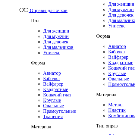
Для женщин
Для мужчин
Оправы для очков
Для девочек
Для мальчик
Пол
Унисекс
Для женщин
Форма
Для мужчин
Для девочек
Авиатор
Для мальчиков
Бабочка
Унисекс
Вайфарер
Квадратные
Форма
Кошачий гла
Авиатор
Круглые
Бабочка
Овальные
Вайфарер
Прямоуголь
Квадратные
Материал
Кошачий глаз
Круглые
Металл
Овальные
Пластик
Прямоугольные
Комбиниров
Трапеция
Тип оправ
Материал