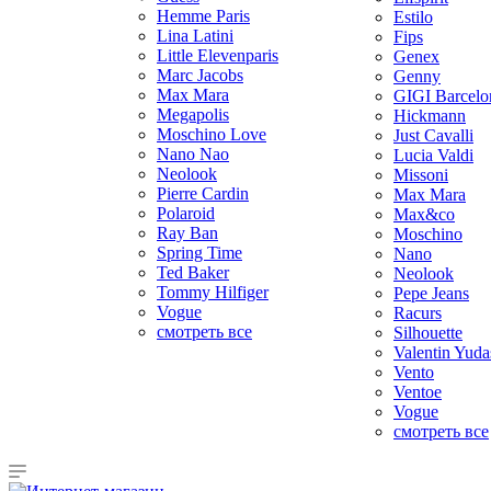
Hemme Paris
Estilo
Lina Latini
Fips
Little Elevenparis
Genex
Marc Jacobs
Genny
Max Mara
GIGI Barcelo
Megapolis
Hickmann
Moschino Love
Just Cavalli
Nano Nao
Lucia Valdi
Neolook
Missoni
Pierre Cardin
Max Mara
Polaroid
Max&co
Ray Ban
Moschino
Spring Time
Nano
Ted Baker
Neolook
Tommy Hilfiger
Pepe Jeans
Vogue
Racurs
смотреть все
Silhouette
Valentin Yuda
Vento
Ventoe
Vogue
смотреть все