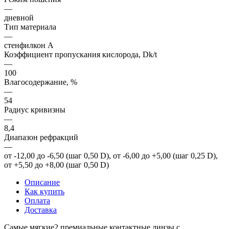
—
дневной
Тип материала
—
стенфилкон А
Коэффициент пропускания кислорода, Dk/t
—
100
Влагосодержание, %
—
54
Радиус кривизны
—
8,4
Диапазон рефракций
—
от -12,00 до -6,50 (шаг 0,50 D), от -6,00 до +5,00 (шаг 0,25 D),
от +5,50 до +8,00 (шаг 0,50 D)
Описание
Как купить
Оплата
Доставка
Cамые мягкие2 премиальные контактные линзы с