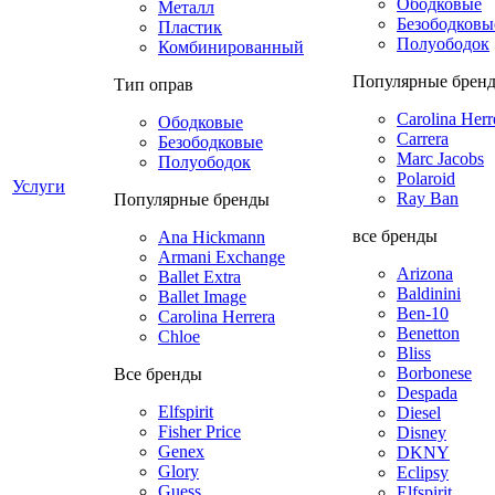
Ободковые
Металл
Безободковы
Пластик
Полуободок
Комбинированный
Популярные брен
Тип оправ
Carolina Herr
Ободковые
Carrera
Безободковые
Marc Jacobs
Полуободок
Polaroid
Услуги
Ray Ban
Популярные бренды
все бренды
Ana Hickmann
Armani Exchange
Arizona
Ballet Extra
Baldinini
Ballet Image
Ben-10
Carolina Herrera
Benetton
Chloe
Bliss
Borbonese
Все бренды
Despada
Elfspirit
Diesel
Fisher Price
Disney
Genex
DKNY
Glory
Eclipsy
Guess
Elfspirit