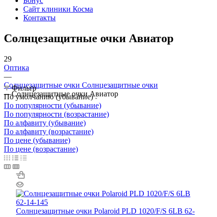
Бонус
Сайт клиники Косма
Контакты
Солнцезащитные очки Авиатор
29
Оптика
—
Солнцезащитные очки Солнцезащитные очки
Фильтр
—
Солнцезащитные очки Авиатор
По умолчанию (убывание)
По популярности (убывание)
По популярности (возрастание)
По алфавиту (убывание)
По алфавиту (возрастание)
По цене (убывание)
По цене (возрастание)
Солнцезащитные очки Polaroid PLD 1020/F/S 6LB 62-