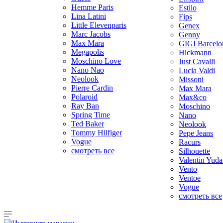
Hemme Paris
Estilo
Lina Latini
Fips
Little Elevenparis
Genex
Marc Jacobs
Genny
Max Mara
GIGI Barcelo
Megapolis
Hickmann
Moschino Love
Just Cavalli
Nano Nao
Lucia Valdi
Neolook
Missoni
Pierre Cardin
Max Mara
Polaroid
Max&co
Ray Ban
Moschino
Spring Time
Nano
Ted Baker
Neolook
Tommy Hilfiger
Pepe Jeans
Vogue
Racurs
смотреть все
Silhouette
Valentin Yuda
Vento
Ventoe
Vogue
смотреть все