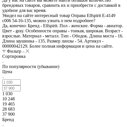
Да у нас на сайте вы можете найти большое количество
брендовых товаров, сравнить их и приобрести с доставкой в
удобное для вас время.
Увидел на сайте интересный товар Оправа Elfspirit E-4149
с006 54-16-135, можно узнать о нем подробнее?
Да, конечно:
Бренд - Elfspirit.
Пол - женские.
Форма - авиатор.
Цвет - gray.
Особенности оправы - тонкая, широкая.
Возраст -
взрослые.
Материал - металл.
Тип - Ободок.
Длина моста - 16.
Длина заушника - 135.
Размер линзы - 54.
Артикул -
00000042129.
Более полная информация и цена на сайте.
Фильтр
Сортировка
По популярности (убывание)
Цена
1 030
10 248
19 465
28 683
37 900
Бренд