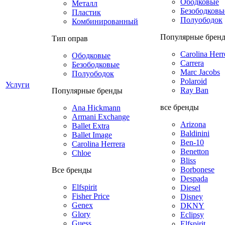
Ободковые
Металл
Безободковы
Пластик
Полуободок
Комбинированный
Популярные брен
Тип оправ
Carolina Herr
Ободковые
Carrera
Безободковые
Marc Jacobs
Полуободок
Polaroid
Услуги
Ray Ban
Популярные бренды
все бренды
Ana Hickmann
Armani Exchange
Arizona
Ballet Extra
Baldinini
Ballet Image
Ben-10
Carolina Herrera
Benetton
Chloe
Bliss
Borbonese
Все бренды
Despada
Elfspirit
Diesel
Fisher Price
Disney
Genex
DKNY
Glory
Eclipsy
Guess
Elfspirit