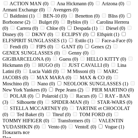
ACTION MAN (
0
)
Ana Hickmann (
0
)
Arizona (
0
)
Armani Exchange (
0
)
Avengers (
0
)
Baldinini (
1
)
BEN-10 (
0
)
Benetton (
0
)
Bliss (
0
)
Borbonese (
2
)
Bulget (
0
)
Byblos (
0
)
Carolina Herrera
(
0
)
Carrera (
0
)
Chloe (
0
)
Despada (
1
)
Diesel (
0
)
Disney (
0
)
DKNY (
0
)
ECLIPSY (
0
)
Elfspirit (
1
)
ELFSPIRIT SUNGLASSES (
1
)
Estilo (
1
)
Face-a-Face (
0
)
Fendi (
0
)
FIPS (
0
)
GANT (
0
)
Genex (
2
)
GENEX SUNGLASSES (
0
)
Genny (
0
)
GIGIBARCELONA (
0
)
Guess (
0
)
HELLO KITTY (
0
)
Hickmann (
0
)
HUGO (
0
)
JUST CAVALLI (
0
)
Lina
Latini (
0
)
Lucia Valdi (
0
)
M Missoni (
0
)
MARC
JACOBS (
0
)
MAX MARA (
0
)
MAX & CO (
0
)
Moschino (
0
)
Nano (
0
)
NEOLOOK SUNGLASSES (
1
)
New York Yankees (
0
)
Pepe Jeans (
2
)
PIER MARTINO (
0
)
POLAR (
0
)
Polaroid (
13
)
Racurs (
0
)
RAY - BAN
(
3
)
Silhouette (
0
)
SPIDER-MAN (
0
)
STAR-WARS (
0
)
STELLA MCCARTNEY (
0
)
TARTINE et CHOCOLAT
(
0
)
Ted Baker (
0
)
Titeuf (
0
)
TOM FORD (
0
)
TOMMY HIFIGER (
0
)
Transformers (
0
)
VALENTIN
YUDASHKIN (
0
)
Vento (
0
)
VentoE (
0
)
Vogue (
1
)
Показать все
Пол