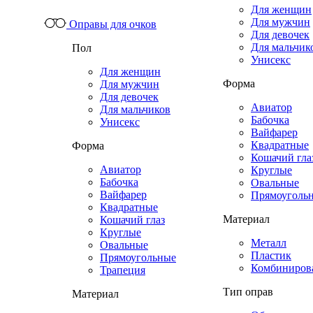
Для женщин
Для мужчин
Оправы для очков
Для девочек
Для мальчик
Пол
Унисекс
Для женщин
Форма
Для мужчин
Для девочек
Авиатор
Для мальчиков
Бабочка
Унисекс
Вайфарер
Квадратные
Форма
Кошачий гла
Авиатор
Круглые
Бабочка
Овальные
Вайфарер
Прямоуголь
Квадратные
Материал
Кошачий глаз
Круглые
Металл
Овальные
Пластик
Прямоугольные
Комбиниров
Трапеция
Тип оправ
Материал