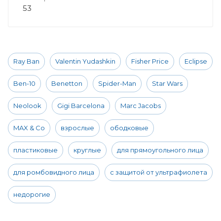
53
Ray Ban
Valentin Yudashkin
Fisher Price
Eclipse
Ben-10
Benetton
Spider-Man
Star Wars
Neolook
Gigi Barcelona
Marc Jacobs
MAX & Co
взрослые
ободковые
пластиковые
круглые
для прямоугольного лица
для ромбовидного лица
с защитой от ультрафиолета
недорогие