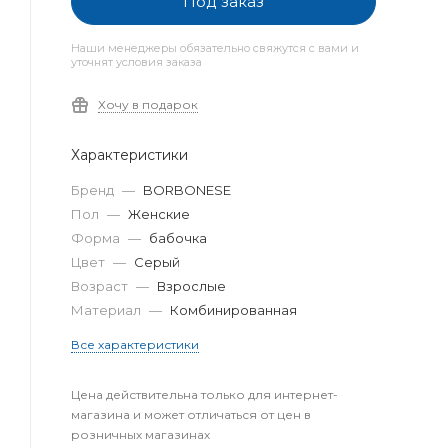
Под заказ
Наши менеджеры обязательно свяжутся с вами и
уточнят условия заказа
Хочу в подарок
Характеристики
Бренд
—
BORBONESE
Пол
—
Женские
Форма
—
бабочка
Цвет
—
Серый
Возраст
—
Взрослые
Материал
—
Комбинированная
Все характеристики
Цена действительна только для интернет-
магазина и может отличаться от цен в
розничных магазинах