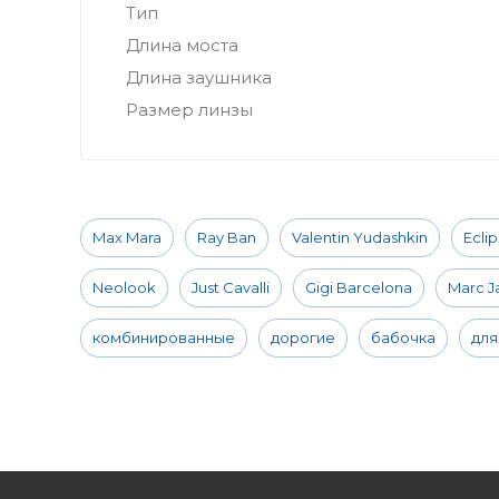
Тип
Длина моста
Длина заушника
Размер линзы
Max Mara
Ray Ban
Valentin Yudashkin
Ecli
Neolook
Just Cavalli
Gigi Barcelona
Marc J
комбинированные
дорогие
бабочка
для