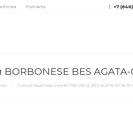
+7 (846
ки Косма
Контакты
 BORBONESE BES AGATA-03
—
чки
Солнцезащитные очки BORBONESE BES AGATA-03 58-19-1