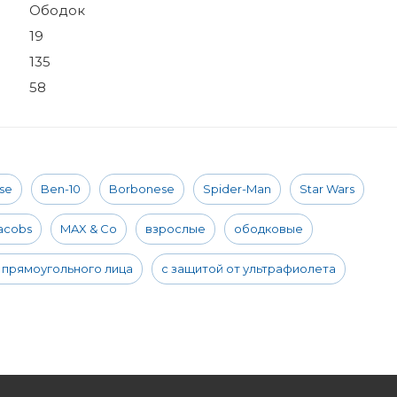
Ободок
19
135
58
pse
Ben-10
Borbonese
Spider-Man
Star Wars
acobs
MAX & Co
взрослые
ободковые
 прямоугольного лица
с защитой от ультрафиолета