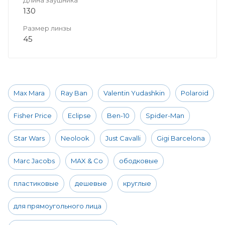
130
Размер линзы
45
Max Mara
Ray Ban
Valentin Yudashkin
Polaroid
Fisher Price
Eclipse
Ben-10
Spider-Man
Star Wars
Neolook
Just Cavalli
Gigi Barcelona
Marc Jacobs
MAX & Co
ободковые
пластиковые
дешевые
круглые
для прямоугольного лица