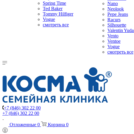
Spring Time
Nano
Ted Baker
Neolook
Tommy Hilfiger
Pepe Jeans
Vogue
Racurs
смотреть все
Silhouette
Valentin Yuda
Vento
Ventoe
Vogue
смотреть все
+7 (846) 302 22 00
+7 (846) 302 22 00
Отложенные
0
Корзина
0