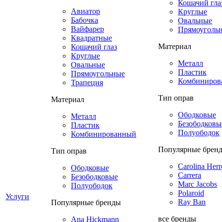
Кошачий гла
Авиатор
Круглые
Бабочка
Овальные
Вайфарер
Прямоуголь
Квадратные
Материал
Кошачий глаз
Круглые
Металл
Овальные
Пластик
Прямоугольные
Комбиниров
Трапеция
Тип оправ
Материал
Ободковые
Металл
Безободковы
Пластик
Полуободок
Комбинированный
Популярные брен
Тип оправ
Carolina Herr
Ободковые
Carrera
Безободковые
Marc Jacobs
Полуободок
Polaroid
Услуги
Ray Ban
Популярные бренды
все бренды
Ana Hickmann