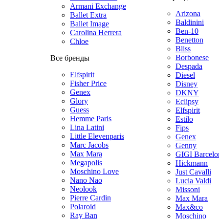
Armani Exchange
Arizona
Ballet Extra
Baldinini
Ballet Image
Ben-10
Carolina Herrera
Benetton
Chloe
Bliss
Borbonese
Все бренды
Despada
Elfspirit
Diesel
Fisher Price
Disney
Genex
DKNY
Glory
Eclipsy
Guess
Elfspirit
Hemme Paris
Estilo
Lina Latini
Fips
Little Elevenparis
Genex
Marc Jacobs
Genny
Max Mara
GIGI Barcelo
Megapolis
Hickmann
Moschino Love
Just Cavalli
Nano Nao
Lucia Valdi
Neolook
Missoni
Pierre Cardin
Max Mara
Polaroid
Max&co
Ray Ban
Moschino