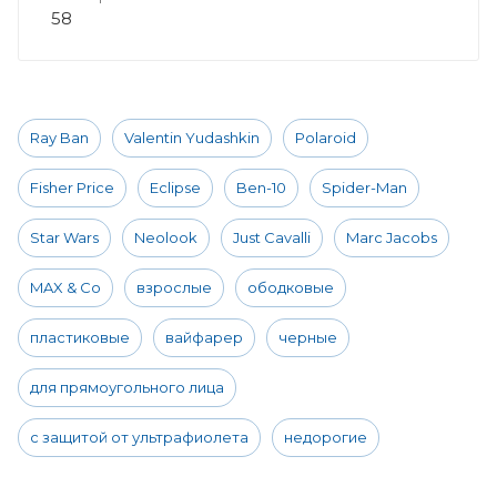
58
Ray Ban
Valentin Yudashkin
Polaroid
Fisher Price
Eclipse
Ben-10
Spider-Man
Star Wars
Neolook
Just Cavalli
Marc Jacobs
MAX & Co
взрослые
ободковые
пластиковые
вайфарер
черные
для прямоугольного лица
с защитой от ультрафиолета
недорогие