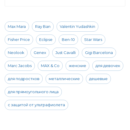
Max Mara
Ray Ban
Valentin Yudashkin
Fisher Price
Eclipse
Ben-10
Star Wars
Neolook
Genex
Just Cavalli
Gigi Barcelona
Marc Jacobs
MAX & Co
женские
для девочек
для подростков
металлические
дешевые
для прямоугольного лица
с защитой от ультрафиолета