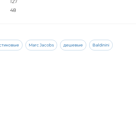
127
48
стиковые
Marc Jacobs
дешевые
Baldinini