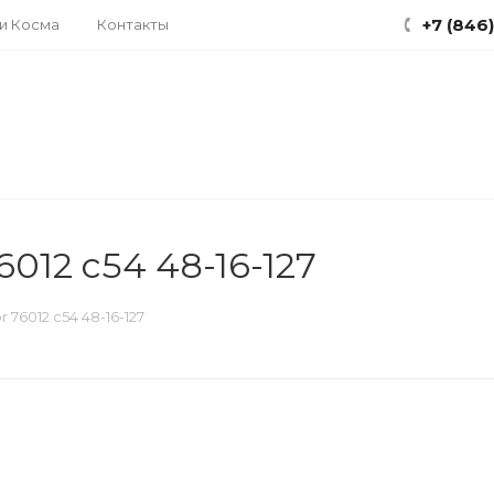
+7 (846
ки Косма
Контакты
6012 c54 48-16-127
r 76012 c54 48-16-127