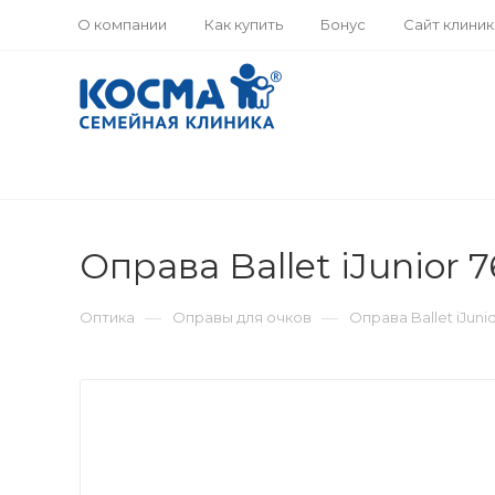
О компании
Как купить
Бонус
Сайт клини
Оправа Ballet iJunior 7
—
—
Оптика
Оправы для очков
Оправа Ballet iJunio