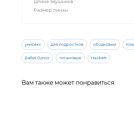
Длина заушника
Размер линзы
унисекс
для подростков
ободковые
пла
Ballet iJunior
титановые
Hackett
Вам также может понравиться