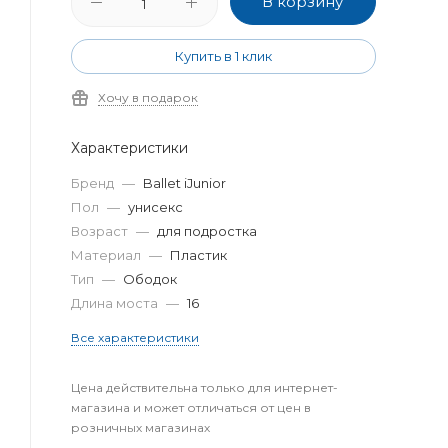
В корзину
Купить в 1 клик
Хочу в подарок
Характеристики
Бренд
—
Ballet iJunior
Пол
—
унисекс
Возраст
—
для подростка
Материал
—
Пластик
Тип
—
Ободок
Длина моста
—
16
Все характеристики
Цена действительна только для интернет-
магазина и может отличаться от цен в
розничных магазинах