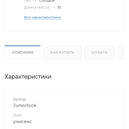
Тип
—
Ободок
Длина моста
—
15
Все характеристики
ОПИСАНИЕ
КАК КУПИТЬ
ОПЛАТА
Д
Характеристики
Бренд
Juniorlook
Пол
унисекс