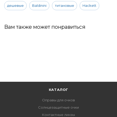
дешевые
Baldinini
титановые
Hackett
Вам также может понравиться
КАТАЛОГ
Оправы для очков
Солнцезащитные очки
Контактные линзы