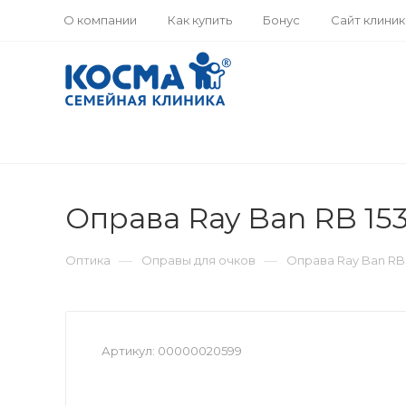
О компании
Как купить
Бонус
Сайт клини
Оправа Ray Ban RB 153
—
—
Оптика
Оправы для очков
Оправа Ray Ban RB 1
Артикул:
00000020599