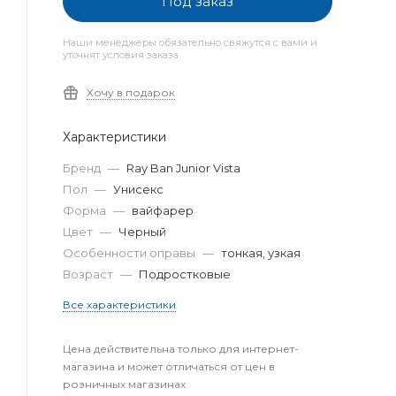
Под заказ
Наши менеджеры обязательно свяжутся с вами и
уточнят условия заказа
Хочу в подарок
Характеристики
Бренд
—
Ray Ban Junior Vista
Пол
—
Унисекс
Форма
—
вайфарер
Цвет
—
Черный
Особенности оправы
—
тонкая, узкая
Возраст
—
Подростковые
Все характеристики
Цена действительна только для интернет-
магазина и может отличаться от цен в
розничных магазинах