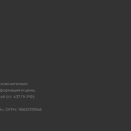
исключительно
нформация и цены,
 (ст. 437 ГК РФ).
ОГРН: 1166313151146