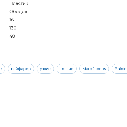
Пластик
Ободок
16
130
48
е
вайфарер
узкие
тонкие
Marc Jacobs
Baldini