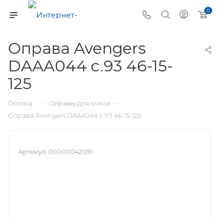
0
Оправа Avengers
DAAA044 c.93 46-15-
125
—
—
Оптика
Оправы для очков
Оправа Avengers DAAA044 c.93 46-15-125
Артикул:
00000042091