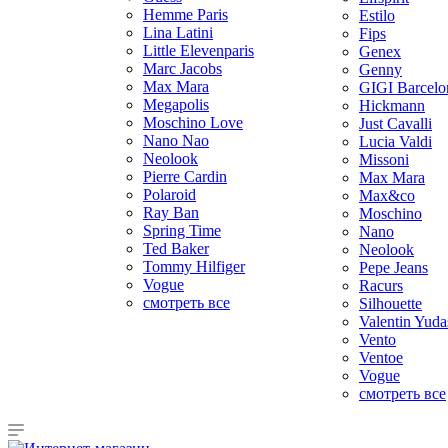
Hemme Paris
Estilo
Lina Latini
Fips
Little Elevenparis
Genex
Marc Jacobs
Genny
Max Mara
GIGI Barcelo
Megapolis
Hickmann
Moschino Love
Just Cavalli
Nano Nao
Lucia Valdi
Neolook
Missoni
Pierre Cardin
Max Mara
Polaroid
Max&co
Ray Ban
Moschino
Spring Time
Nano
Ted Baker
Neolook
Tommy Hilfiger
Pepe Jeans
Vogue
Racurs
смотреть все
Silhouette
Valentin Yuda
Vento
Ventoe
Vogue
смотреть все