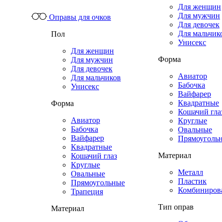
Для женщин
Для мужчин
Оправы для очков
Для девочек
Для мальчик
Пол
Унисекс
Для женщин
Форма
Для мужчин
Для девочек
Авиатор
Для мальчиков
Бабочка
Унисекс
Вайфарер
Квадратные
Форма
Кошачий гла
Авиатор
Круглые
Бабочка
Овальные
Вайфарер
Прямоуголь
Квадратные
Материал
Кошачий глаз
Круглые
Металл
Овальные
Пластик
Прямоугольные
Комбиниров
Трапеция
Тип оправ
Материал