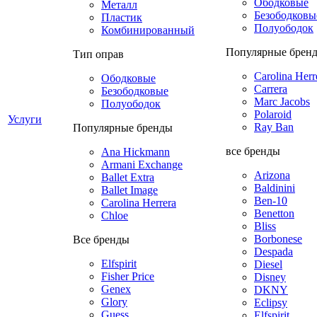
Ободковые
Металл
Безободковы
Пластик
Полуободок
Комбинированный
Популярные брен
Тип оправ
Carolina Herr
Ободковые
Carrera
Безободковые
Marc Jacobs
Полуободок
Polaroid
Услуги
Ray Ban
Популярные бренды
все бренды
Ana Hickmann
Armani Exchange
Arizona
Ballet Extra
Baldinini
Ballet Image
Ben-10
Carolina Herrera
Benetton
Chloe
Bliss
Borbonese
Все бренды
Despada
Elfspirit
Diesel
Fisher Price
Disney
Genex
DKNY
Glory
Eclipsy
Guess
Elfspirit