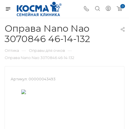
0
Оправа Nano Nao
3070846 46-14-132
—
—
Оптика
Оправы для очков
Оправа Nano Nao 3070846 46-14-132
Артикул:
00000043493