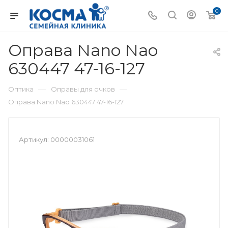
0
Оправа Nano Nao
630447 47-16-127
—
—
Оптика
Оправы для очков
Оправа Nano Nao 630447 47-16-127
Артикул:
00000031061