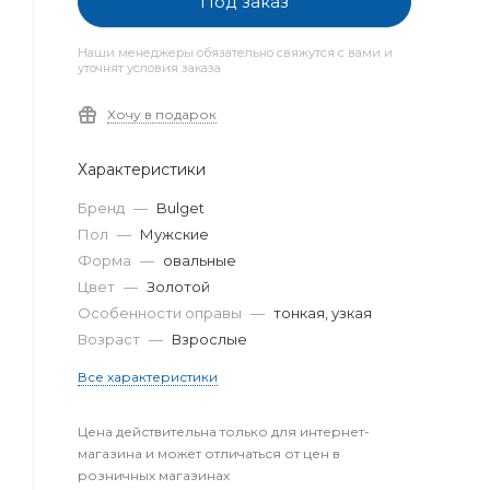
Под заказ
Наши менеджеры обязательно свяжутся с вами и
уточнят условия заказа
Хочу в подарок
Характеристики
Бренд
—
Bulget
Пол
—
Мужские
Форма
—
овальные
Цвет
—
Золотой
Особенности оправы
—
тонкая, узкая
Возраст
—
Взрослые
Все характеристики
Цена действительна только для интернет-
магазина и может отличаться от цен в
розничных магазинах