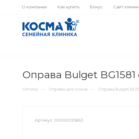
О компании
Как купить
Бонус
Сайт клини
Оправа Bulget BG1581 
—
—
Оптика
Оправы для очков
Оправа Bulget BG15
Артикул:
00000035863