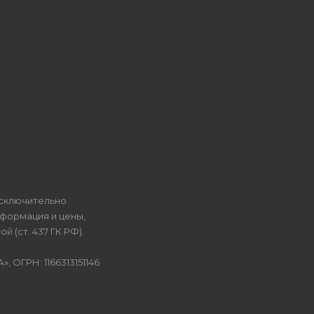
исключительно
нформация и цены,
 (ст. 437 ГК РФ).
ОГРН: 1166313151146