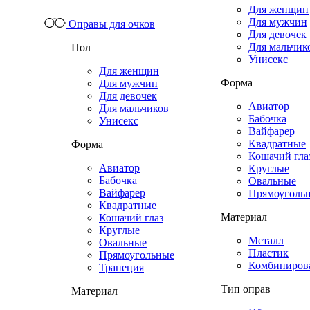
Для женщин
Для мужчин
Оправы для очков
Для девочек
Для мальчик
Пол
Унисекс
Для женщин
Форма
Для мужчин
Для девочек
Авиатор
Для мальчиков
Бабочка
Унисекс
Вайфарер
Квадратные
Форма
Кошачий гла
Авиатор
Круглые
Бабочка
Овальные
Вайфарер
Прямоуголь
Квадратные
Материал
Кошачий глаз
Круглые
Металл
Овальные
Пластик
Прямоугольные
Комбиниров
Трапеция
Тип оправ
Материал