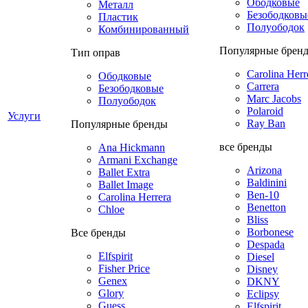
Ободковые
Металл
Безободковы
Пластик
Полуободок
Комбинированный
Популярные брен
Тип оправ
Carolina Herr
Ободковые
Carrera
Безободковые
Marc Jacobs
Полуободок
Polaroid
Услуги
Ray Ban
Популярные бренды
все бренды
Ana Hickmann
Armani Exchange
Arizona
Ballet Extra
Baldinini
Ballet Image
Ben-10
Carolina Herrera
Benetton
Chloe
Bliss
Borbonese
Все бренды
Despada
Elfspirit
Diesel
Fisher Price
Disney
Genex
DKNY
Glory
Eclipsy
Guess
Elfspirit