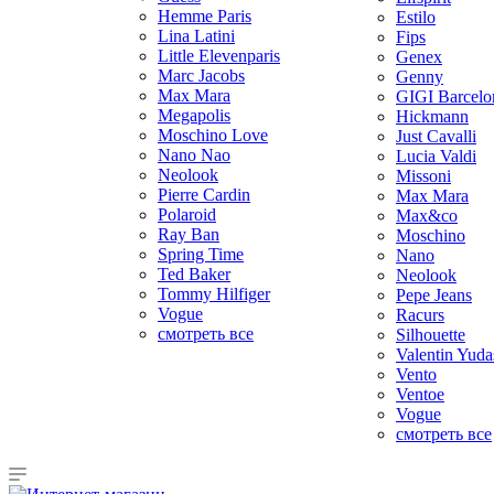
Hemme Paris
Estilo
Lina Latini
Fips
Little Elevenparis
Genex
Marc Jacobs
Genny
Max Mara
GIGI Barcelo
Megapolis
Hickmann
Moschino Love
Just Cavalli
Nano Nao
Lucia Valdi
Neolook
Missoni
Pierre Cardin
Max Mara
Polaroid
Max&co
Ray Ban
Moschino
Spring Time
Nano
Ted Baker
Neolook
Tommy Hilfiger
Pepe Jeans
Vogue
Racurs
смотреть все
Silhouette
Valentin Yuda
Vento
Ventoe
Vogue
смотреть все