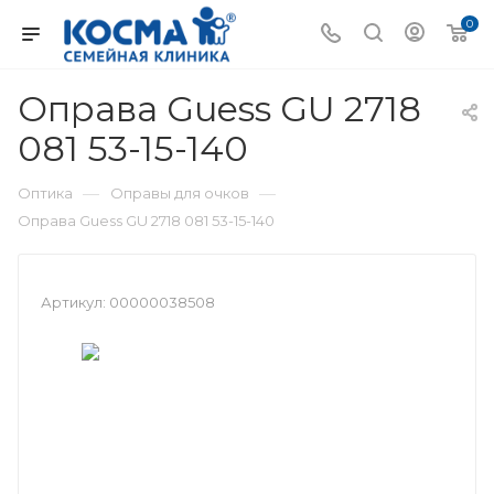
0
Оправа Guess GU 2718
081 53-15-140
—
—
Оптика
Оправы для очков
Оправа Guess GU 2718 081 53-15-140
Артикул:
00000038508