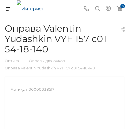
0
Оправа Valentin
Yudashkin VYF 157 с01
54-18-140
—
—
Оптика
Оправы для очков
Оправа Valentin Yudashkin VYF 157 с01 54-18-140
Артикул:
00000038517