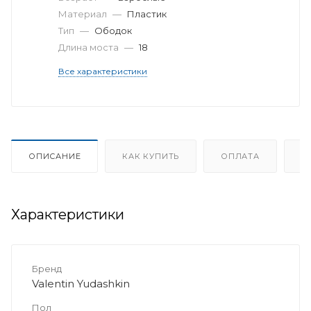
Материал
—
Пластик
Тип
—
Ободок
Длина моста
—
18
Все характеристики
ОПИСАНИЕ
КАК КУПИТЬ
ОПЛАТА
Д
Характеристики
Бренд
Valentin Yudashkin
Пол