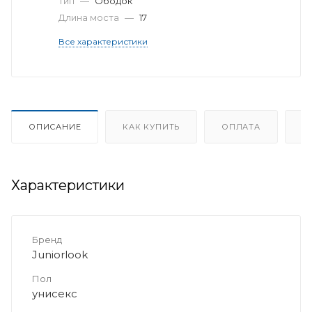
Тип
—
Ободок
Длина моста
—
17
Все характеристики
ОПИСАНИЕ
КАК КУПИТЬ
ОПЛАТА
Д
Характеристики
Бренд
Juniorlook
Пол
унисекс