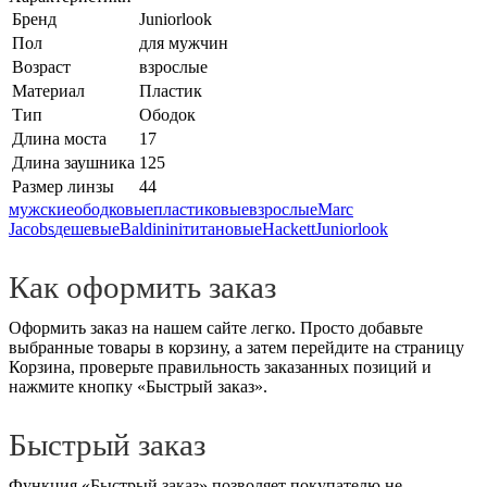
Бренд
Juniorlook
Пол
для мужчин
Возраст
взрослые
Материал
Пластик
Тип
Ободок
Длина моста
17
Длина заушника
125
Размер линзы
44
мужские
ободковые
пластиковые
взрослые
Marc
Jacobs
дешевые
Baldinini
титановые
Hackett
Juniorlook
Как оформить заказ
Оформить заказ на нашем сайте легко. Просто добавьте
выбранные товары в корзину, а затем перейдите на страницу
Корзина, проверьте правильность заказанных позиций и
нажмите кнопку «Быстрый заказ».
Быстрый заказ
Функция «Быстрый заказ» позволяет покупателю не