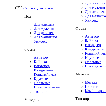
Для женщин
Для мужчин
Оправы для очков
Для девочек
Для мальчик
Пол
Унисекс
Для женщин
Форма
Для мужчин
Для девочек
Авиатор
Для мальчиков
Бабочка
Унисекс
Вайфарер
Квадратные
Форма
Кошачий гла
Авиатор
Круглые
Бабочка
Овальные
Вайфарер
Прямоуголь
Квадратные
Материал
Кошачий глаз
Круглые
Металл
Овальные
Пластик
Прямоугольные
Комбиниров
Трапеция
Тип оправ
Материал