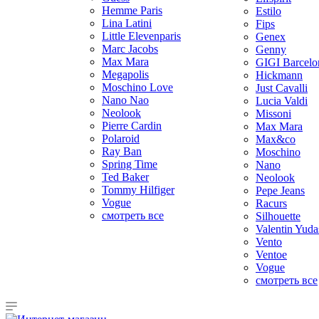
Hemme Paris
Estilo
Lina Latini
Fips
Little Elevenparis
Genex
Marc Jacobs
Genny
Max Mara
GIGI Barcelo
Megapolis
Hickmann
Moschino Love
Just Cavalli
Nano Nao
Lucia Valdi
Neolook
Missoni
Pierre Cardin
Max Mara
Polaroid
Max&co
Ray Ban
Moschino
Spring Time
Nano
Ted Baker
Neolook
Tommy Hilfiger
Pepe Jeans
Vogue
Racurs
смотреть все
Silhouette
Valentin Yuda
Vento
Ventoe
Vogue
смотреть все