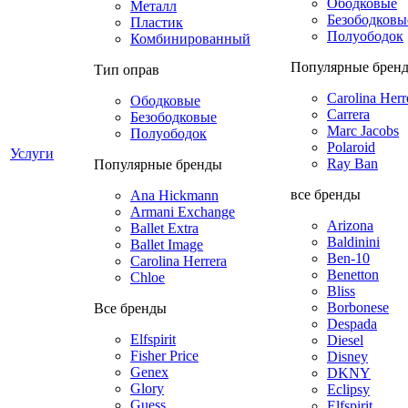
Ободковые
Металл
Безободковы
Пластик
Полуободок
Комбинированный
Популярные брен
Тип оправ
Carolina Herr
Ободковые
Carrera
Безободковые
Marc Jacobs
Полуободок
Polaroid
Услуги
Ray Ban
Популярные бренды
все бренды
Ana Hickmann
Armani Exchange
Arizona
Ballet Extra
Baldinini
Ballet Image
Ben-10
Carolina Herrera
Benetton
Chloe
Bliss
Borbonese
Все бренды
Despada
Elfspirit
Diesel
Fisher Price
Disney
Genex
DKNY
Glory
Eclipsy
Guess
Elfspirit