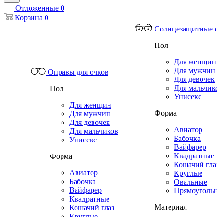
Отложенные
0
Корзина
0
Солнцезащитные 
Пол
Для женщин
Для мужчин
Оправы для очков
Для девочек
Для мальчик
Пол
Унисекс
Для женщин
Форма
Для мужчин
Для девочек
Авиатор
Для мальчиков
Бабочка
Унисекс
Вайфарер
Квадратные
Форма
Кошачий гла
Авиатор
Круглые
Бабочка
Овальные
Вайфарер
Прямоуголь
Квадратные
Материал
Кошачий глаз
Круглые