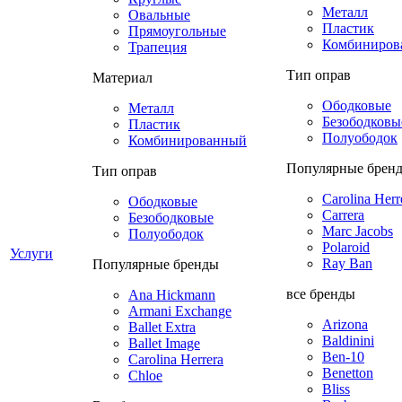
Металл
Овальные
Пластик
Прямоугольные
Комбиниров
Трапеция
Тип оправ
Материал
Ободковые
Металл
Безободковы
Пластик
Полуободок
Комбинированный
Популярные брен
Тип оправ
Carolina Herr
Ободковые
Carrera
Безободковые
Marc Jacobs
Полуободок
Polaroid
Услуги
Ray Ban
Популярные бренды
все бренды
Ana Hickmann
Armani Exchange
Arizona
Ballet Extra
Baldinini
Ballet Image
Ben-10
Carolina Herrera
Benetton
Chloe
Bliss