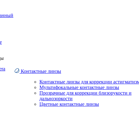
анный
е
ды
era
Контактные линзы
Контактные линзы для коррекции астигматиз
Мультифокальные контактные линзы
Прозрачные для коррекции близорукости и
дальнозоркости
Цветные контактные линзы