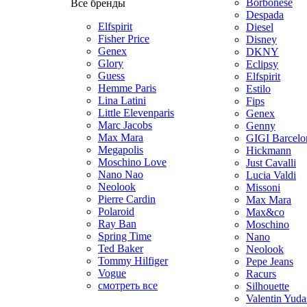
Borbonese
Все бренды
Despada
Elfspirit
Diesel
Fisher Price
Disney
Genex
DKNY
Glory
Eclipsy
Guess
Elfspirit
Hemme Paris
Estilo
Lina Latini
Fips
Little Elevenparis
Genex
Marc Jacobs
Genny
Max Mara
GIGI Barcelo
Megapolis
Hickmann
Moschino Love
Just Cavalli
Nano Nao
Lucia Valdi
Neolook
Missoni
Pierre Cardin
Max Mara
Polaroid
Max&co
Ray Ban
Moschino
Spring Time
Nano
Ted Baker
Neolook
Tommy Hilfiger
Pepe Jeans
Vogue
Racurs
смотреть все
Silhouette
Valentin Yuda