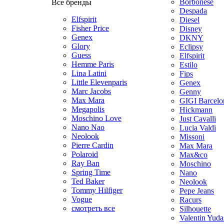
Borbonese
Все бренды
Despada
Elfspirit
Diesel
Fisher Price
Disney
Genex
DKNY
Glory
Eclipsy
Guess
Elfspirit
Hemme Paris
Estilo
Lina Latini
Fips
Little Elevenparis
Genex
Marc Jacobs
Genny
Max Mara
GIGI Barcelo
Megapolis
Hickmann
Moschino Love
Just Cavalli
Nano Nao
Lucia Valdi
Neolook
Missoni
Pierre Cardin
Max Mara
Polaroid
Max&co
Ray Ban
Moschino
Spring Time
Nano
Ted Baker
Neolook
Tommy Hilfiger
Pepe Jeans
Vogue
Racurs
смотреть все
Silhouette
Valentin Yuda