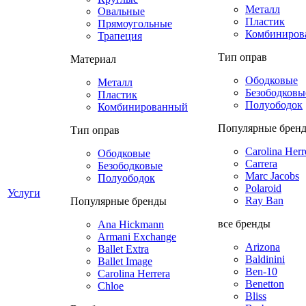
Металл
Овальные
Пластик
Прямоугольные
Комбиниров
Трапеция
Тип оправ
Материал
Ободковые
Металл
Безободковы
Пластик
Полуободок
Комбинированный
Популярные брен
Тип оправ
Carolina Herr
Ободковые
Carrera
Безободковые
Marc Jacobs
Полуободок
Polaroid
Услуги
Ray Ban
Популярные бренды
все бренды
Ana Hickmann
Armani Exchange
Arizona
Ballet Extra
Baldinini
Ballet Image
Ben-10
Carolina Herrera
Benetton
Chloe
Bliss