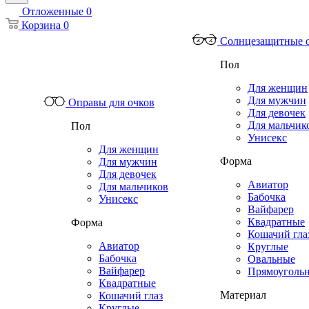
Отложенные
0
Корзина
0
Солнцезащитные 
Пол
Для женщин
Для мужчин
Оправы для очков
Для девочек
Для мальчик
Пол
Унисекс
Для женщин
Форма
Для мужчин
Для девочек
Авиатор
Для мальчиков
Бабочка
Унисекс
Вайфарер
Квадратные
Форма
Кошачий гла
Авиатор
Круглые
Бабочка
Овальные
Вайфарер
Прямоуголь
Квадратные
Материал
Кошачий глаз
Круглые