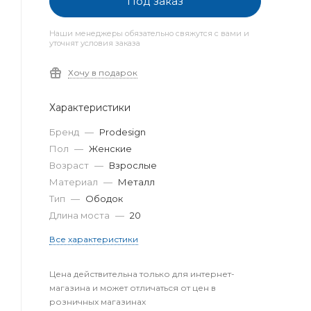
Под заказ
Наши менеджеры обязательно свяжутся с вами и
уточнят условия заказа
Хочу в подарок
Характеристики
Бренд
—
Prodesign
Пол
—
Женские
Возраст
—
Взрослые
Материал
—
Металл
Тип
—
Ободок
Длина моста
—
20
Все характеристики
Цена действительна только для интернет-
магазина и может отличаться от цен в
розничных магазинах