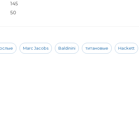
145
50
ослые
Marc Jacobs
Baldinini
титановые
Hackett