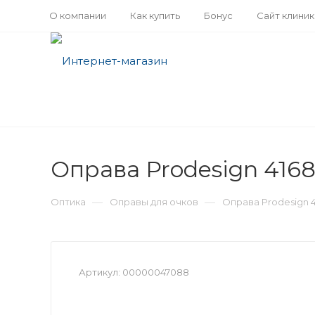
О компании
Как купить
Бонус
Сайт клини
Оправа Prodesign 4168
—
—
Оптика
Оправы для очков
Оправа Prodesign 4
Артикул:
00000047088