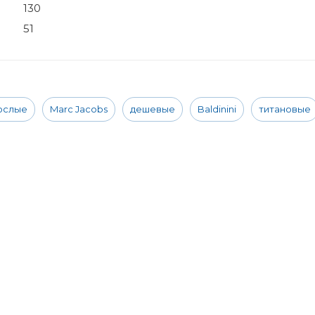
130
51
ослые
Marc Jacobs
дешевые
Baldinini
титановые