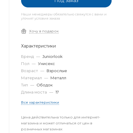
Под заказ
Наши менеджеры обязательно свяжутся с вами и
уточнят условия заказа
Хочу в подарок
Характеристики
Бренд
—
Juniorlook
Пол
—
Унисекс
Возраст
—
Взрослые
Материал
—
Металл
Тип
—
Ободок
Длина моста
—
17
Все характеристики
Цена действительна только для интернет-
магазина и может отличаться от цен в
розничных магазинах