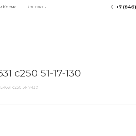
+7 (846
ки Косма
Контакты
31 c250 51-17-130
-1631 c250 51-17-130