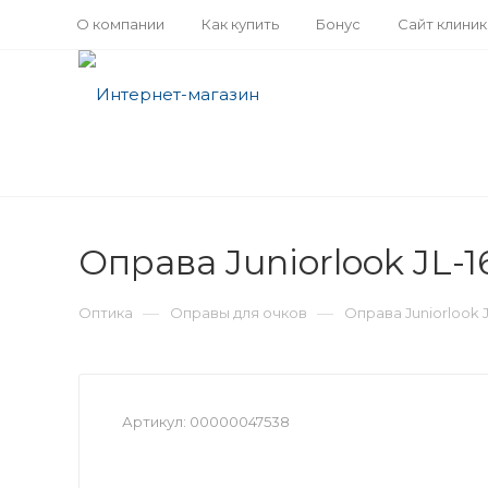
О компании
Как купить
Бонус
Сайт клини
Оправа Juniorlook JL-16
—
—
Оптика
Оправы для очков
Оправа Juniorlook JL
Артикул:
00000047538