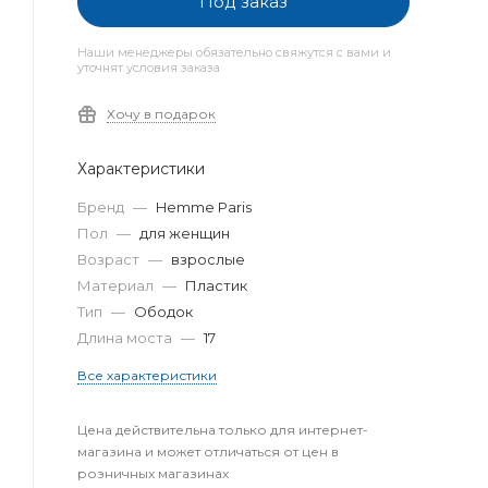
Под заказ
Наши менеджеры обязательно свяжутся с вами и
уточнят условия заказа
Хочу в подарок
Характеристики
Бренд
—
Hemme Paris
Пол
—
для женщин
Возраст
—
взрослые
Материал
—
Пластик
Тип
—
Ободок
Длина моста
—
17
Все характеристики
Цена действительна только для интернет-
магазина и может отличаться от цен в
розничных магазинах