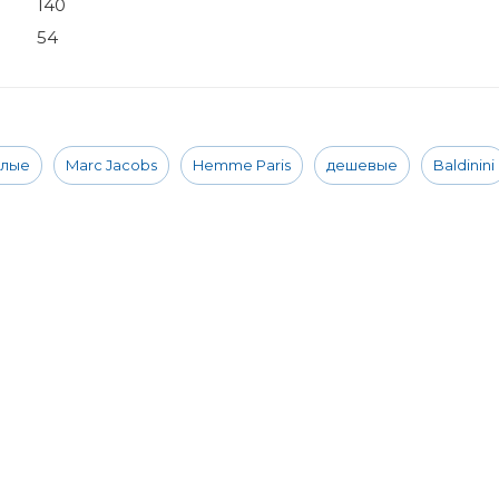
140
54
слые
Marc Jacobs
Hemme Paris
дешевые
Baldinini