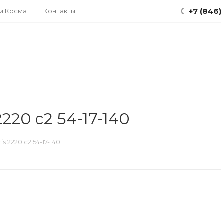
+7 (846
ки Косма
Контакты
20 c2 54-17-140
 2220 c2 54-17-140