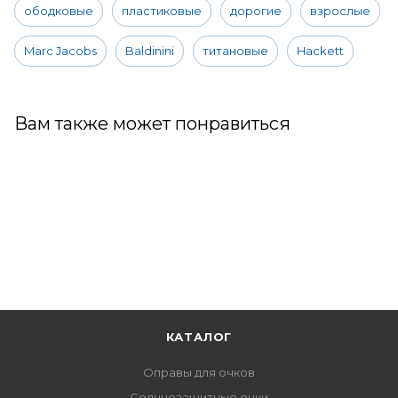
ободковые
пластиковые
дорогие
взрослые
Marc Jacobs
Baldinini
титановые
Hackett
Вам также может понравиться
КАТАЛОГ
Оправы для очков
Солнцезащитные очки