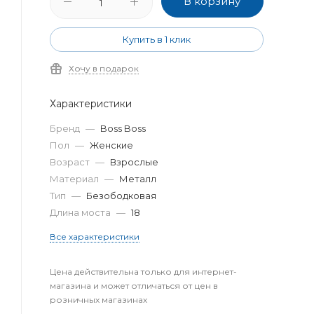
В корзину
Купить в 1 клик
Хочу в подарок
Характеристики
Бренд
—
Boss Boss
Пол
—
Женские
Возраст
—
Взрослые
Материал
—
Металл
Тип
—
Безободковая
Длина моста
—
18
Все характеристики
Цена действительна только для интернет-
магазина и может отличаться от цен в
розничных магазинах