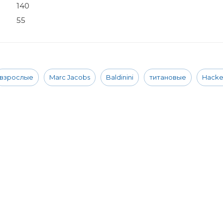
140
55
взрослые
Marc Jacobs
Baldinini
титановые
Hacke