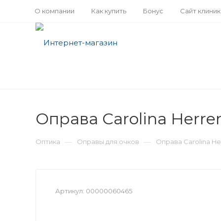
О компании
Как купить
Бонус
Сайт клини
Оправа Carolina Herrer
—
—
Оптика
Оправы для очков
Оправа Carolina Her
Артикул:
00000060465