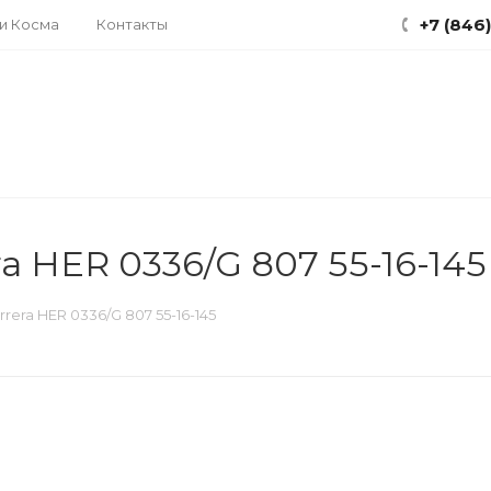
+7 (846
ки Косма
Контакты
a HER 0336/G 807 55-16-145
rera HER 0336/G 807 55-16-145