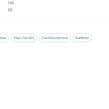
145
55
лые
Marc Jacobs
Carolina Herrera
Baldinini