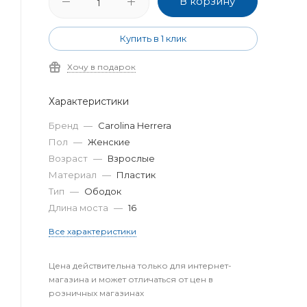
В корзину
Купить в 1 клик
Хочу в подарок
Характеристики
Бренд
—
Carolina Herrera
Пол
—
Женские
Возраст
—
Взрослые
Материал
—
Пластик
Тип
—
Ободок
Длина моста
—
16
Все характеристики
Цена действительна только для интернет-
магазина и может отличаться от цен в
розничных магазинах