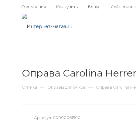
О компании
Как купить
Бонус
Сайт клини
Оправа Carolina Herre
—
—
Оптика
Оправы для очков
Оправа Carolina Her
Артикул:
00000061500