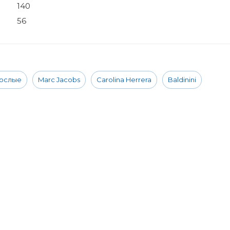
140
56
ослые
Marc Jacobs
Carolina Herrera
Baldinini