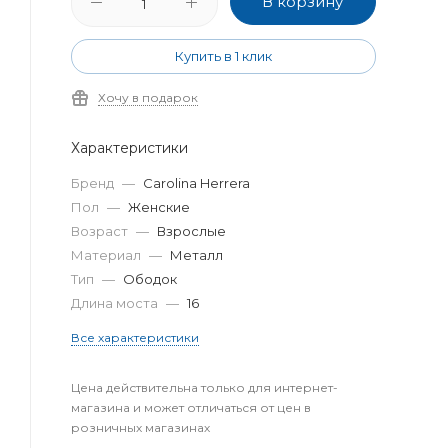
В корзину
Купить в 1 клик
Хочу в подарок
Характеристики
Бренд
—
Carolina Herrera
Пол
—
Женские
Возраст
—
Взрослые
Материал
—
Металл
Тип
—
Ободок
Длина моста
—
16
Все характеристики
Цена действительна только для интернет-
магазина и может отличаться от цен в
розничных магазинах