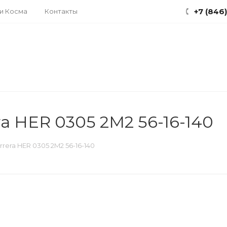
+7 (846
ки Косма
Контакты
ra HER 0305 2M2 56-16-140
rera HER 0305 2M2 56-16-140